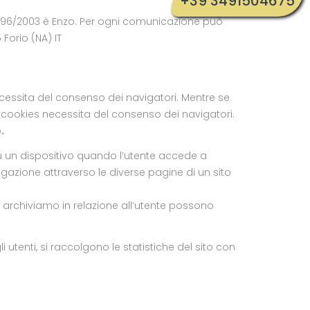
+39 3491504675
 n. 196/2003 è Enzo. Per ogni comunicazione può
Forio (NA) IT
 necessita del consenso dei navigatori. Mentre se
di cookies necessita del consenso dei navigatori.
.
u un dispositivo quando l’utente accede a
vigazione attraverso le diverse pagine di un sito
 archiviamo in relazione all’utente possono
i utenti, si raccolgono le statistiche del sito con