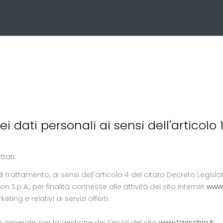
 dati personali ai sensi dell'articolo 
tati:
di trattamento, ai sensi dell'articolo 4 del citato Decreto Legis
S.p.A., per finalità connesse alle attività del sito internet
www.
ng e relativi ai servizi offerti.
in generale, per la gestione dei Servizi del sito
www.taxischia.it
;